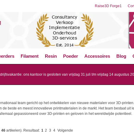
Raise3D Forge1
Con
eerders
Filament
Resin
Poeder
Accessoires
Blog
drijfsvakantie: ons kantoor is gesloten van vrijdag 31 juli t/m vrijdag 14 augustus 2
ernationaal team gericht op het ontwikkelen van nieuwe materialen voor 3D-printen.
an de beste en meest innovatieve printmaterialen in de markt. Het team bestaat uit
allemaal gepassioneerd over 3D-printen en geloven in het wereldwijde potentieel.
e
46
artikelen).
Resultaat:
1
2
3
4
Volgende