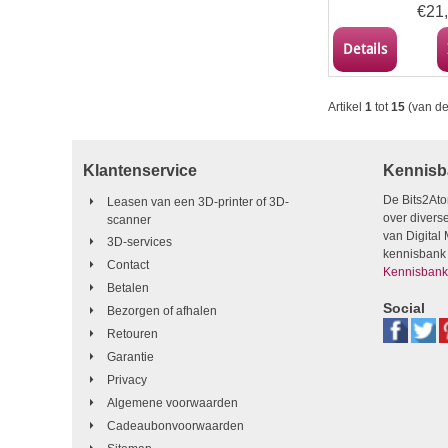
€
21
Details
Artikel
1
tot
15
(van d
Klantenservice
Kennisb
De Bits2Ato
Leasen van een 3D-printer of 3D-
over divers
scanner
van Digital
3D-services
kennisbank 
Contact
Kennisbank
Betalen
Social
Bezorgen of afhalen
Retouren
Garantie
Privacy
Algemene voorwaarden
Cadeaubonvoorwaarden