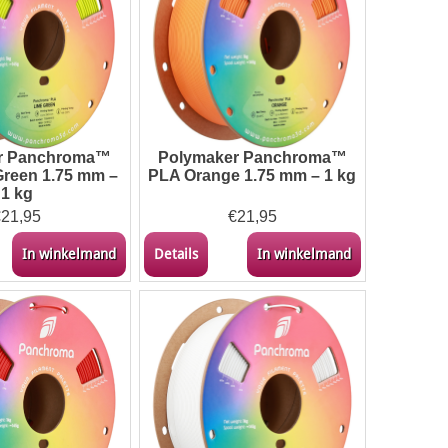
r Panchroma™
Polymaker Panchroma™
reen 1.75 mm –
PLA Orange 1.75 mm – 1 kg
1 kg
€
21,95
€
21,95
In winkelmand
Details
In winkelmand