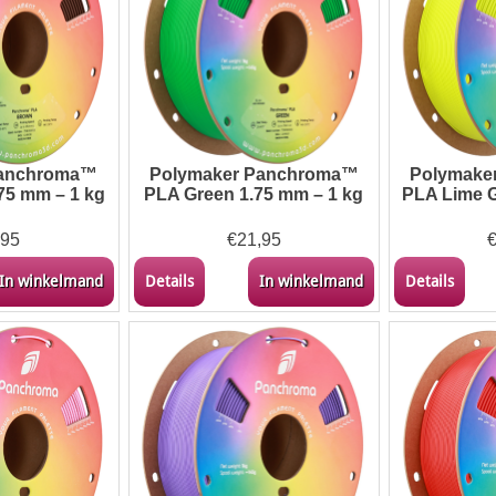
Panchroma™
Polymaker Panchroma™
Polymake
75 mm – 1 kg
PLA Green 1.75 mm – 1 kg
PLA Lime G
,95
€
21,95
In winkelmand
Details
In winkelmand
Details