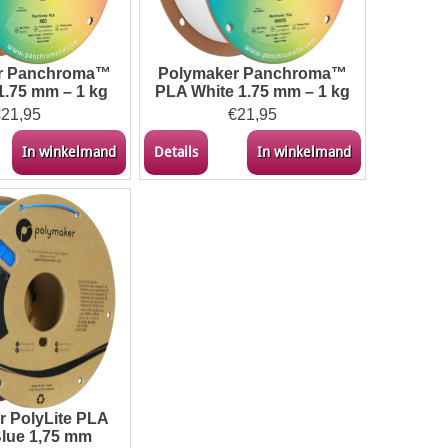
r Panchroma™
Polymaker Panchroma™
1.75 mm – 1 kg
PLA White 1.75 mm – 1 kg
€
21,95
€
21,95
In winkelmand
Details
In winkelmand
r PolyLite PLA
lue 1,75 mm