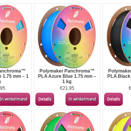
Panchroma™
Polymaker Panchroma™
Polymake
 1.75 mm – 1
PLA Azure Blue 1.75 mm –
PLA Black
g
1 kg
,95
€
21,95
In winkelmand
Details
In winkelmand
Details