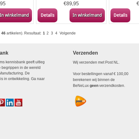
,95
€
89,95
In winkelmand
Details
In winkelmand
Details
e
46
artikelen).
Resultaat:
1
2
3
4
Volgende
ank
Verzenden
ms kennisbank geeft uitleg
Wij verzenden met Post NL.
e begrippen in de wereld
 Manufacturing. De
Voor bestellingen vanaf € 100,00
is in ontwikkeling. Ga naar
berekenen wij binnen de
BeNeLux
geen
verzendkosten.