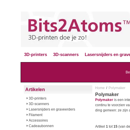
3D-printers
3D-scanners
Lasersnijders en grav
Be
Home
/
Polymaker
Artikelen
Polymaker
3D-printers
Polymaker
is een int
3D-scanners
continu te voorzien v
Lasersnijders en graveerders
ding gemeen: ze zijn 
Filament
Accessoires
Cadeaubonnen
Artikel
1
tot
15
(van d