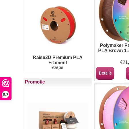
Polymaker 
PLA Brown 1.
Raise3D Premium PLA
€
21
Filament
€
36,30
Details
Promotie
9,7