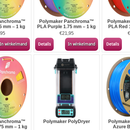
Panchroma™
Polymaker Panchroma™
Polymake
5 mm – 1 kg
PLA Purple 1.75 mm – 1 kg
PLA Red 
,95
€
21,95
In winkelmand
Details
In winkelmand
Details
Panchroma™
Polymaker PolyDryer
Polymake
75 mm – 1 kg
Azure B