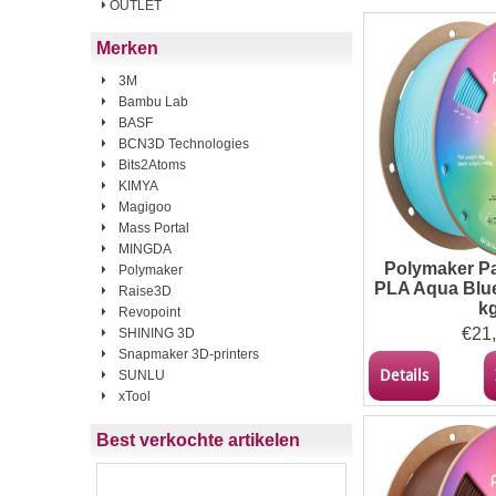
OUTLET
Merken
3M
Bambu Lab
BASF
BCN3D Technologies
Bits2Atoms
KIMYA
Magigoo
Mass Portal
MINGDA
Polymaker 
Polymaker
PLA Aqua Blue
Raise3D
k
Revopoint
€
21
SHINING 3D
Snapmaker 3D-printers
Details
SUNLU
xTool
Best verkochte artikelen