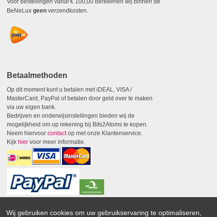
Voor bestellingen vanaf € 100,00 berekenen wij binnen de
BeNeLux
geen
verzendkosten.
Betaalmethoden
Op dit moment kunt u betalen met iDEAL, VISA /
MasterCard, PayPal of betalen door geld over te maken
via uw eigen bank.
Bedrijven en onderwijsinstellingen bieden wij de
mogelijkheid om op rekening bij Bits2Atoms te kopen.
Neem hiervoor
contact
op met onze Klantenservice.
Kijk
hier
voor meer informatie.
Wij gebruiken cookies om uw gebruikservaring te optimaliseren,