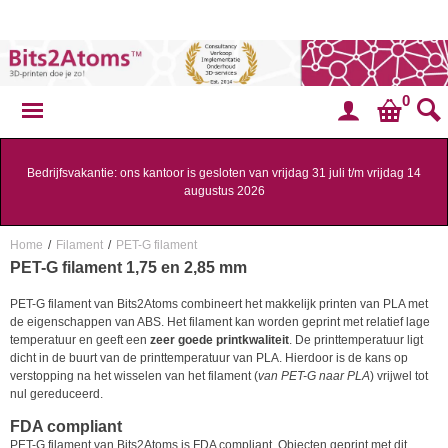
0
Bedrijfsvakantie: ons kantoor is gesloten van vrijdag 31 juli t/m vrijdag 14
augustus 2026
Home
/
Filament
/
PET-G filament
PET-G filament 1,75 en 2,85 mm
PET-G filament van Bits2Atoms combineert het makkelijk printen van PLA met
de eigenschappen van ABS. Het filament kan worden geprint met relatief lage
temperatuur en geeft een
zeer goede printkwaliteit
. De printtemperatuur ligt
dicht in de buurt van de printtemperatuur van PLA. Hierdoor is de kans op
verstopping na het wisselen van het filament (
van PET-G naar PLA
) vrijwel tot
nul gereduceerd.
FDA compliant
PET-G filament van Bits2Atoms is FDA compliant. Objecten geprint met dit