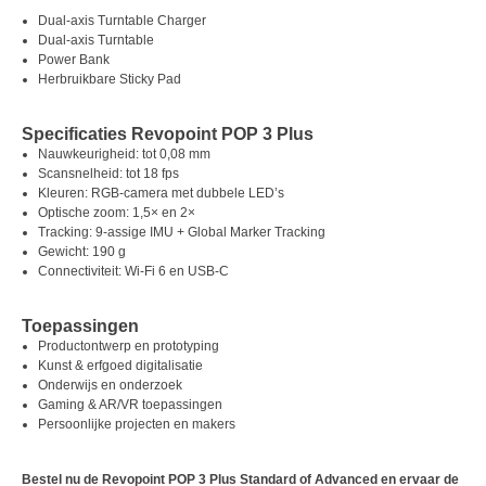
Dual-axis Turntable Charger
Dual-axis Turntable
Power Bank
Herbruikbare Sticky Pad
Specificaties Revopoint POP 3 Plus
Nauwkeurigheid: tot 0,08 mm
Scansnelheid: tot 18 fps
Kleuren: RGB-camera met dubbele LED’s
Optische zoom: 1,5× en 2×
Tracking: 9-assige IMU + Global Marker Tracking
Gewicht: 190 g
Connectiviteit: Wi-Fi 6 en USB-C
Toepassingen
Productontwerp en prototyping
Kunst & erfgoed digitalisatie
Onderwijs en onderzoek
Gaming & AR/VR toepassingen
Persoonlijke projecten en makers
Bestel nu de Revopoint POP 3 Plus Standard of Advanced en ervaar de