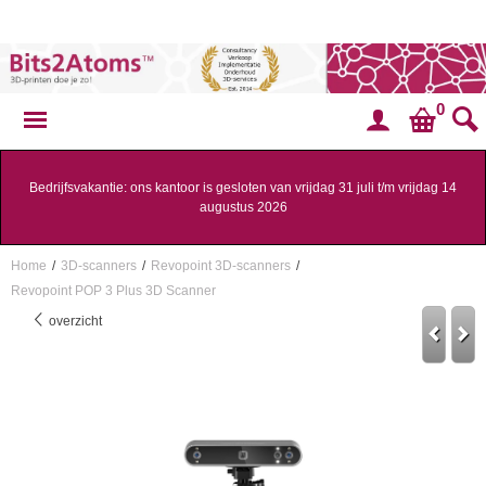
0
Bedrijfsvakantie: ons kantoor is gesloten van vrijdag 31 juli t/m vrijdag 14
augustus 2026
Home
/
3D-scanners
/
Revopoint 3D-scanners
/
Revopoint POP 3 Plus 3D Scanner
overzicht