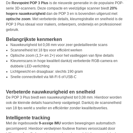
De
Revopoint POP 3 Plus
is de nieuwste generatie in de populaire POP-
serie 3D-scanners. Deze compacte en veelzijdige scanner biedt
20%
hogere nauwkeurigheid
dan de POP 3 en is bovendien uitgerust met
optische zoom
. Met verbeterde details, kleurregistratie en snelheid is de
POP 3 Plus ideaal voor makers, ontwerpers, onderwijs en professioneel
gebruik.
Belangrijkste kenmerken
Nauwkeurigheid tot 0,08 mm voor zeer gedetailleerde scans
Scansnelheid tot 18 fps voor efficiënt werken
Optische zoom (1,5× en 2×) voor het vastleggen van fijne details
Kleurenscans in hoge kwaliteit dankzij verbeterde RGB-camera en
dubbele LED-verlichting
Lichtgewicht en draagbaar: slechts 190 gram
Snelle connectiviteit via Wi-Fi 6 of USB-C
Verbeterde nauwkeurigheid en snelheid
De POP 3 Plus biedt een nauwkeurigheid tot 0,08 mm. Hierdoor worden
ook de kleinste details haarscherp vastgelegd. Dankzij de scansnelheid
van 18 fps werkt u sneller en efficiënter zonder kwaliteitsverlies.
Intelligente tracking
Met de ingebouwde
9-assige IMU
worden bewegingen automatisch
gecorrigeerd. Hierdoor verdwijnen foutieve frames veroorzaakt door