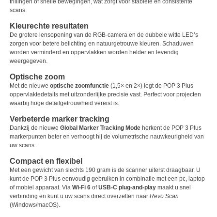
trillingen of snelle bewegingen, wat zorgt voor stabiele en consistente
scans.
Kleurechte resultaten
De grotere lensopening van de RGB-camera en de dubbele witte LED’s
zorgen voor betere belichting en natuurgetrouwe kleuren. Schaduwen
worden verminderd en oppervlakken worden helder en levendig
weergegeven.
Optische zoom
Met de nieuwe
optische zoomfunctie
(1,5× en 2×) legt de POP 3 Plus
oppervlaktedetails met uitzonderlijke precisie vast. Perfect voor projecten
waarbij hoge detailgetrouwheid vereist is.
Verbeterde marker tracking
Dankzij de nieuwe
Global Marker Tracking Mode
herkent de POP 3 Plus
markerpunten beter en verhoogt hij de volumetrische nauwkeurigheid van
uw scans.
Compact en flexibel
Met een gewicht van slechts 190 gram is de scanner uiterst draagbaar. U
kunt de POP 3 Plus eenvoudig gebruiken in combinatie met een pc, laptop
of mobiel apparaat. Via
Wi-Fi 6
of
USB-C plug-and-play
maakt u snel
verbinding en kunt u uw scans direct overzetten naar
Revo Scan
(Windows/macOS).