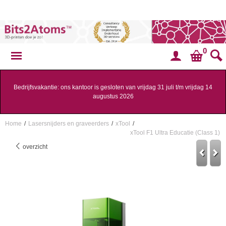
0
Bedrijfsvakantie: ons kantoor is gesloten van vrijdag 31 juli t/m vrijdag 14
augustus 2026
Home
/
Lasersnijders en graveerders
/
xTool
/
xTool F1 Ultra Educatie (Class 1)
overzicht