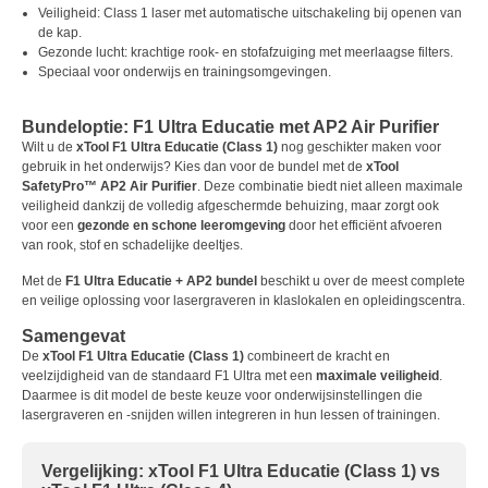
Veiligheid: Class 1 laser met automatische uitschakeling bij openen van
de kap.
Gezonde lucht: krachtige rook- en stofafzuiging met meerlaagse filters.
Speciaal voor onderwijs en trainingsomgevingen.
Bundeloptie: F1 Ultra Educatie met AP2 Air Purifier
Wilt u de
xTool F1 Ultra Educatie (Class 1)
nog geschikter maken voor
gebruik in het onderwijs? Kies dan voor de bundel met de
xTool
SafetyPro™ AP2 Air Purifier
. Deze combinatie biedt niet alleen maximale
veiligheid dankzij de volledig afgeschermde behuizing, maar zorgt ook
voor een
gezonde en schone leeromgeving
door het efficiënt afvoeren
van rook, stof en schadelijke deeltjes.
Met de
F1 Ultra Educatie + AP2 bundel
beschikt u over de meest complete
en veilige oplossing voor lasergraveren in klaslokalen en opleidingscentra.
Samengevat
De
xTool F1 Ultra Educatie (Class 1)
combineert de kracht en
veelzijdigheid van de standaard F1 Ultra met een
maximale veiligheid
.
Daarmee is dit model de beste keuze voor onderwijsinstellingen die
lasergraveren en -snijden willen integreren in hun lessen of trainingen.
Vergelijking:
xTool F1 Ultra Educatie (Class 1)
vs