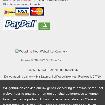
Neem hiervoor
contact
op met onze Klantenservice.
Kijk
hier
voor meer informatie.
Copyright © 2014 - 2025 Bits2Atoms B.V.
KvK: 66366941 - Btw: NL001587021B37
De waardering van www.bits2atoms.nl bij
WebwinkelKeur Reviews
is 9.7/10
gebaseerd op 189 reviews.
Wij gebruiken cookies om uw gebruikservaring te optimaliseren, het
webverkeer te analyseren en om gerichte advertenties te kunnen
tonen via derde partijen. U kunt deze beheren door op "Cookie
instellingen" te klikken. Als u akkoord gaat met ons gebruik van