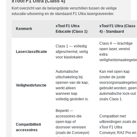
xTool F1 Ultra (Class 4)
Kort overzicht van de belangrijkste verschillen tussen de veilige
educatie-uitvoering en de standaard F1 Ultra lasergraveerder.
xTool F1 Ultra
xTool F1 Ultra (Class
Kenmerk
Educatie (Class 1)
4) - Standaard
Class 4 — krachtige
Class 1 — volledig
open laser, vereist
Laserclassificatie
afgeschermd, veilig
extra
voor klaslokalen
veiligheidsmaatregele
Automatische
Kan met open kap
uitschakeling bij
(onder de juiste
openen van de kap;
voorzorgsmaatregelen
Veiligheidsfunctie
werkt alleen
gebruikt worden; geen
wanneer kap
automatische lock-out
volledig gesloten is.
zoals Class 1.
Beperkt —
accessoires die
Compatibel met
open-kap of
uitbreidingen zoals de
Compatibiliteit
doorvoer vereisen
xTool F1 Ultra
accessoires
(zoals de Conveyor)
Conveyor, RA2 Pro en