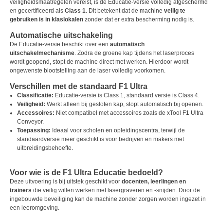
veiligheidsmaatregelen vereist, is de Educatie-versie volledig afgeschermd
en gecertificeerd als
Class 1
. Dit betekent dat de machine
veilig te
gebruiken is in klaslokalen
zonder dat er extra bescherming nodig is.
Automatische uitschakeling
De Educatie-versie beschikt over een
automatisch
uitschakelmechanisme
. Zodra de groene kap tijdens het laserproces
wordt geopend, stopt de machine direct met werken. Hierdoor wordt
ongewenste blootstelling aan de laser volledig voorkomen.
Verschillen met de standaard F1 Ultra
Classificatie:
Educatie-versie is Class 1, standaard versie is Class 4.
Veiligheid:
Werkt alleen bij gesloten kap, stopt automatisch bij openen.
Accessoires:
Niet compatibel met accessoires zoals de xTool F1 Ultra
Conveyor.
Toepassing:
Ideaal voor scholen en opleidingscentra, terwijl de
standaardversie meer geschikt is voor bedrijven en makers met
uitbreidingsbehoefte.
Voor wie is de F1 Ultra Educatie bedoeld?
Deze uitvoering is bij uitstek geschikt voor
docenten, leerlingen en
trainers
die veilig willen werken met lasergraveren en -snijden. Door de
ingebouwde beveiliging kan de machine zonder zorgen worden ingezet in
een leeromgeving.