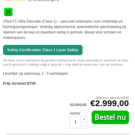
xTool F1 Ultra Educatie (Class 1) – speciaal ontworpen voor onderwijs en
trainingsomgevingen. Volledig afgeschermd, automatische uitschakeling bij
openen van de kap en daardoor veilig in gebruik. Ideaal voor scholen en
makerspaces.
Safety Certification: Class 1 Laser Safety
De laser werkt uitsluitend bij gesloten behuizing en stopt automatisch wanneer de klep
wordt geopend • volledig veilig in gebruik • volg altijd de instructies van de fabrikant
Levertijd: op aanvraag, 2 - 5 werkdagen
Prijs inclusief BTW:
(Prijs excl. btw)
€
2.478,51
€
2.999,00
€
3.999,00
Aantal
Bestel nu
+
-