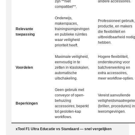
zijn **niet
andere accessoires.
compatibel**.
Onderwijs,
Professioneel gebruik,
makerspaces,
productie, en makers
Relevante
trainingsomgevingen
die flexibiliteit en
toepassing
en publieke ruimtes
uitbreidbaarheid nodi
waar veiligheid
hebben.
prioriteit heeft.
Maximale veiligheid,
Hogere flexibiliteit,
eenvoudig in te
ondersteuning voor
Voordelen
zetten in klaslokalen,
batchverwerking en
automatische
extra accessoires,
uitschakeling.
meer workflow-opties.
Geen gebruik met
conveyor of open-
Vereist aanvullende
behuizing
veiligheidsmaatregele
Beperkingen
accessoires; beperkt
(brillen, procedures) in
tot gesloten-kap
leeromgevingen.
workflows.
xTool F1 Ultra Educatie vs Standaard — snel vergelijken