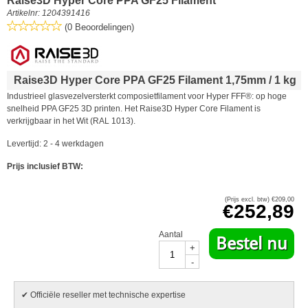
Raise3D Hyper Core PPA GF25 Filament
Artikelnr:
1204391416
(0 Beoordelingen)
Raise3D Hyper Core PPA GF25 Filament 1,75mm / 1 kg
Industrieel glasvezelversterkt composietfilament voor Hyper FFF®: op hoge
snelheid PPA GF25 3D printen. Het Raise3D Hyper Core Filament is
verkrijgbaar in het Wit (RAL 1013).
Levertijd: 2 - 4 werkdagen
Prijs inclusief BTW:
(Prijs excl. btw)
€
209,00
€
252,89
Aantal
Bestel nu
+
-
✔ Officiële reseller met technische expertise