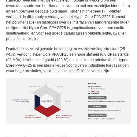
Raise3D heeft een nieuwe extrusietechnologie ontwikkeld om een
dwarsdoorsnede van het filament te vormen met een vezelrijke binnenkern
en een polymeer gecoate buitenlaag. Tijdens high-speed FFF-printen
verbetert de dikke polymeerlaag van het Hyper Core PPA GF25-filament
het polymerisatie- en lasproces over de interface van aangrenzende lagen
en lijnen. Het Hyper Core PPA GF25 is geoptimaliseerd voor een snelle
smeltsnelheid en voor een goede balans tussen printefficiëntie, kwaliteit,
prestaties en kosten.
Dankzij de speciaal gecoate buitenlaag en vezelverdelingsstructuur (25
wt.%), vertoont Hyper Core PPA GF25 een hoge stijfheid (6,6 GPa), sterkte
(98 MPa), hittebestendigheid (189 ℃) en uitstekende printkwaliteit. Hyper
Core PPA GF25 is een ideale keuze voor diverse industriële toepassingen
waar hoge prestaties, stabiliteit en kostenefficiëntie vereist zijn.