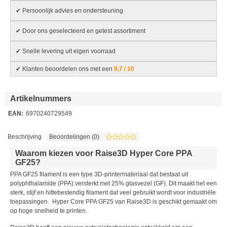
✔ Persoonlijk advies en ondersteuning
✔ Door ons geselecteerd en getest assortiment
✔ Snelle levering uit eigen voorraad
✔ Klanten beoordelen ons met een
9,7 / 10
Artikelnummers
EAN:
6970240729549
Beschrijving
Beoordelingen (0)
Waarom kiezen voor Raise3D Hyper Core PPA
GF25?
PPA GF25 filament is een type 3D-printermateriaal dat bestaat uit
polyphthalamide (PPA) versterkt met 25% glasvezel (GF). Dit maakt het een
sterk, stijf en hittebestendig filament dat veel gebruikt wordt voor industriële
toepassingen. Hyper Core PPA GF25 van Raise3D is geschikt gemaakt om
op hoge snelheid te printen.