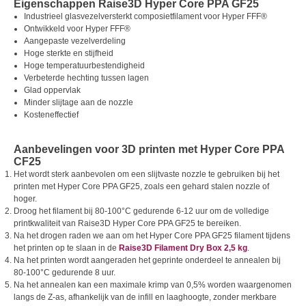
Eigenschappen Raise3D Hyper Core PPA GF25
Industrieel glasvezelversterkt composietfilament voor Hyper FFF®
Ontwikkeld voor Hyper FFF®
Aangepaste vezelverdeling
Hoge sterkte en stijfheid
Hoge temperatuurbestendigheid
Verbeterde hechting tussen lagen
Glad oppervlak
Minder slijtage aan de nozzle
Kosteneffectief
Aanbevelingen voor 3D printen met Hyper Core PPA
CF25
Het wordt sterk aanbevolen om een slijtvaste nozzle te gebruiken bij het
printen met Hyper Core PPA GF25, zoals een gehard stalen nozzle of
hoger.
Droog het filament bij 80-100°C gedurende 6-12 uur om de volledige
printkwaliteit van Raise3D Hyper Core PPA GF25 te bereiken.
Na het drogen raden we aan om het Hyper Core PPA GF25 filament tijdens
het printen op te slaan in de
Raise3D Filament Dry Box 2,5 kg
.
Na het printen wordt aangeraden het geprinte onderdeel te annealen bij
80-100°C gedurende 8 uur.
Na het annealen kan een maximale krimp van 0,5% worden waargenomen
langs de Z-as, afhankelijk van de infill en laaghoogte, zonder merkbare