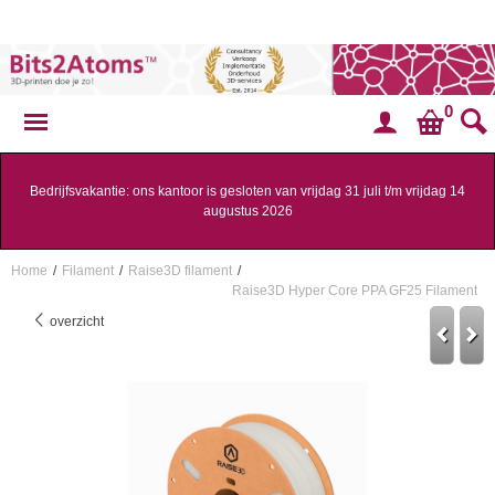
0
Bedrijfsvakantie: ons kantoor is gesloten van vrijdag 31 juli t/m vrijdag 14
augustus 2026
Home
/
Filament
/
Raise3D filament
/
Raise3D Hyper Core PPA GF25 Filament
overzicht